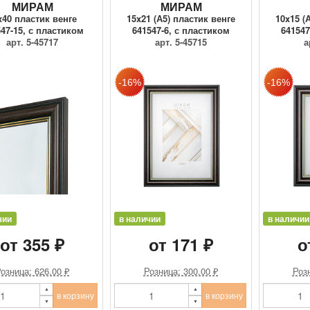
МИРАМ
МИРАМ
x40 пластик венге
15x21 (А5) пластик венге
10x15 (
47-15, с пластиком
641547-6, с пластиком
641547
арт. 5-45717
арт. 5-45715
а
чии
в наличии
в наличии
от 355 ₽
от 171 ₽
о
озница: 626.00 ₽
Розница: 300.00 ₽
Розн
в корзину
в корзину