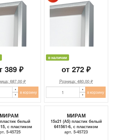
в наличии
т 389 ₽
от 272 ₽
ица: 687.00 ₽
Розница: 480.00 ₽
в корзину
в корзину
МИРАМ
МИРАМ
 пластик белый
15x21 (А5) пластик белый
-15, с пластиком
641561-6, с пластиком
рт. 5-45725
арт. 5-45723