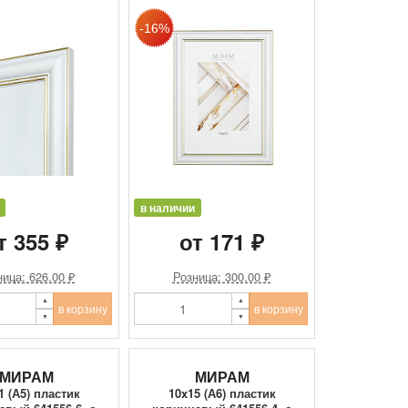
в наличии
т 355 ₽
от 171 ₽
ица: 626.00 ₽
Розница: 300.00 ₽
в корзину
в корзину
МИРАМ
МИРАМ
1 (А5) пластик
10x15 (А6) пластик