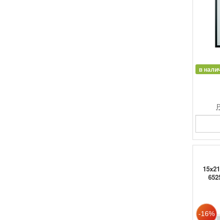
в нали
Р
15x21
652