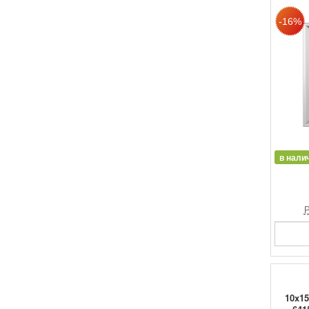
в нали
Р
10x15