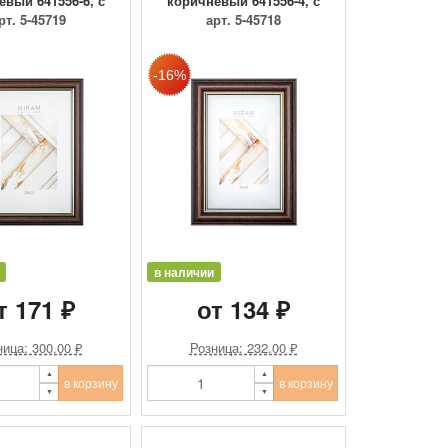
евый 641556-6, с
коричневый 641556-4, с
пласти...
пласти...
рт. 5-45719
арт. 5-45718
в наличии
т 171 ₽
от 134 ₽
ица: 300.00 ₽
Розница: 232.00 ₽
в корзину
в корзину