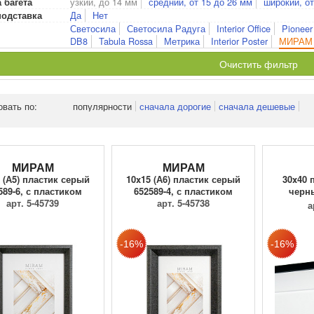
узкий, до 14 мм
средний, от 15 до 26 мм
широкий, от
 багета
Да
Нет
подставка
Светосила
Светосила Радуга
Interior Office
Pioneer
DB8
Tabula Rossa
Метрика
Interior Poster
МИРАМ
Очистить фильтр
овать по:
популярности
сначала дорогие
сначала дешевые
МИРАМ
МИРАМ
 (А5) пластик серый
10x15 (А6) пластик серый
30x40 
589-6, с пластиком
652589-4, с пластиком
черны
арт. 5-45739
арт. 5-45738
а