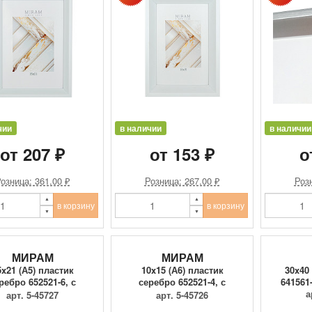
чии
в наличии
в наличии
от 207 ₽
от 153 ₽
о
озница: 361.00 ₽
Розница: 267.00 ₽
Розн
в корзину
в корзину
МИРАМ
МИРАМ
5x21 (А5) пластик
10x15 (А6) пластик
30x40
ребро 652521-6, с
серебро 652521-4, с
641561
пластиком
пластиком
а
арт. 5-45727
арт. 5-45726