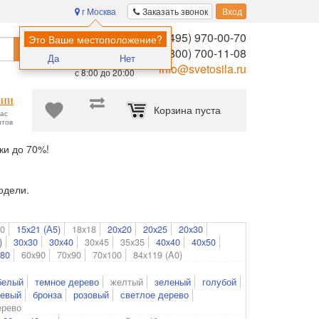
г Москва
Заказать звонок
Вход
8 (495) 970-00-70
Помощь в
Это Ваше местоположение?
Найти
выборе:
8 (800) 700-11-08
Да
Нет
Ежедневно,
info@svetosila.ru
с 8:00 до 20:00
нии
Корзина пуста
час
нтов
ки до 70%!
одели.
20
15x21 (А5)
18x18
20x20
20x25
20x30
)
30x30
30x40
30x45
35x35
40x40
40x50
x80
60x90
70x90
70x100
84x119 (A0)
белый
темное дерево
желтый
зеленый
голубой
евый
бронза
розовый
светлое дерево
ерево