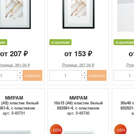
чии
в наличии
в наличии
от 207 ₽
от 153 ₽
о
озница: 361.00 ₽
Розница: 267.00 ₽
Розн
в корзину
в корзину
МИРАМ
МИРАМ
 (А5) пластик белый
10x15 (А6) пластик белый
30x40 
561-6, с пластиком
652561-4, с пластиком
652521
арт. 5-45731
арт. 5-45730
а