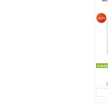
641
в нали
Р