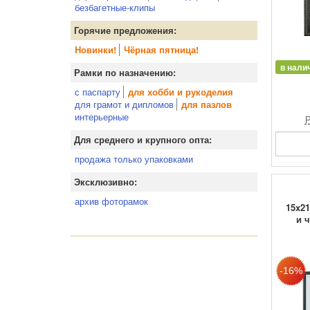
безбагетные-клипы
Горячие предложения:
Новинки!
Чёрная пятница!
в нали
Рамки по назначению:
с паспарту
для хобби и рукоделия
для грамот и дипломов
для пазлов
интерьерные
Р
Для среднего и крупного опта:
продажа только упаковками
Эксклюзивно:
архив фоторамок
15x21
и ч