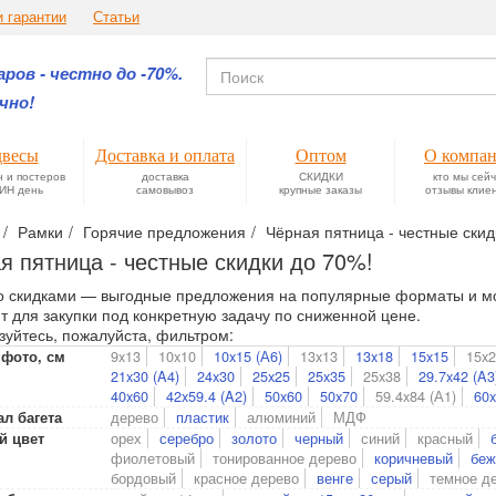
и гарантии
Статьи
ров - честно до -70%.
чно!
весы
Доставка и оплата
Оптом
О компа
н и постеров
доставка
СКИДКИ
кто мы сей
ИН день
самовывоз
крупные заказы
отзывы клие
Рамки
Горячие предложения
Чёрная пятница - честные скид
я пятница - честные скидки до 70%!
о скидками — выгодные предложения на популярные форматы и м
т для закупки под конкретную задачу по сниженной цене.
зуйтесь, пожалуйста, фильтром:
9x13
10x10
10x15 (А6)
13x13
13x18
15x15
15x
 фото, см
21x30 (A4)
24x30
25x25
25x35
25x38
29.7x42 (A3
40x60
42x59.4 (A2)
50x60
50x70
59.4x84 (А1)
60
дерево
пластик
алюминий
МДФ
л багета
орех
серебро
золото
черный
синий
красный
й цвет
фиолетовый
тонированное дерево
коричневый
беж
бордовый
красное дерево
венге
серый
темное д