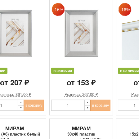
чии
в наличии
в наличии
от 207 ₽
от 153 ₽
о
озница: 361.00 ₽
Розница: 267.00 ₽
Розн
в корзину
в корзину
МИРАМ
МИРАМ
 (А6) пластик белый
30x40 пластик
15x2