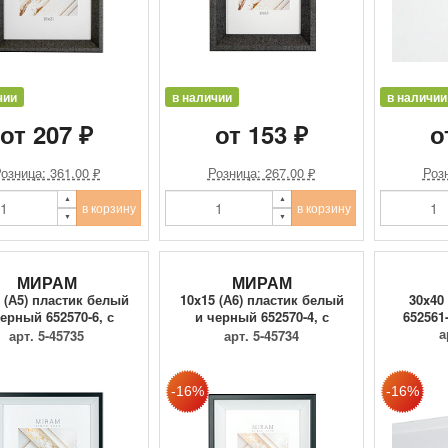
чии
в наличии
в наличии
от 207 ₽
от 153 ₽
о
озница: 361.00 ₽
Розница: 267.00 ₽
Розн
в корзину
в корзину
МИРАМ
МИРАМ
 (А5) пластик белый
10x15 (А6) пластик белый
30x40
ерный 652570-6, с
и черный 652570-4, с
652561
пл...
пл...
а
арт. 5-45735
арт. 5-45734