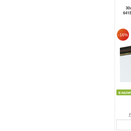
30
6415
в нали
Р