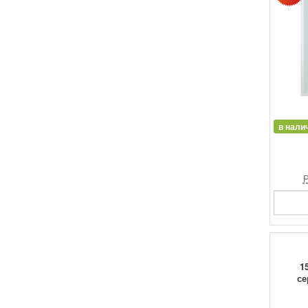
в нали
Р
1
се