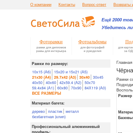
О компании
Контакты
Вопрос-ответ
Возвраты 
Ещё 2000 това
Убедитесь ли
Фоторамки
Фотоальбомы
Под
рамки для дипломов
для фотографий
для карти
рамы для интерьера
и рукоделия
за ОД
Главная
Рамки по размеру:
Чёрна
10х15 (А6)
15х20 и 15х21 (А5)
30х45
21х30 (А4)
29.7х42 (А3)
30х40
Рамки с
40х50
40х60
42х59.4 (А2)
50х70
Подходи
59.4х84 (А1)
60х80
70х90
84Х119 (А0)
Восполь
ВСЕ РАЗМЕРЫ
Размер
Материал багета:
дерево
пластик
металл
Материа
безбагетная (клип)
Базовы
Профессиональный алюминиевый
профиль: