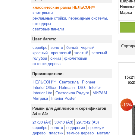
Ширина
Ножка-
классические рамы НЕЛЬСОН™
клик-рамки
Марка
рекламные стойки, перекидные системы,
штендеры
световые панели
Цвет багета:
Сортир
серебро
золото
белый
черный
красный
оранжевый
желтый
зеленый
голубой
синий
фиолетовый
оттенки дерева
Производители:
15x21
НЕЛЬСОН™
Светосила
Pioneer
652
Interior Office
Hofmann
DB8
Interior
Interior Lite
Светосила Радуга
МИРАМ
Метрика
Interior Poster
Рамки для дипломов и сертификатов
А4 и А3:
21x30 (А4)
30x40 (А3)
29.7х42 (А3)
серебро
золото
недорогие
премиум
дерево
пластик
темное дерево
металл