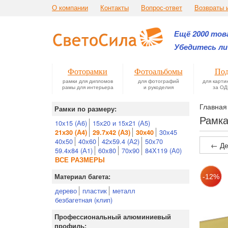
О компании
Контакты
Вопрос-ответ
Возвраты 
Ещё 2000 това
Убедитесь ли
Фоторамки
Фотоальбомы
Под
рамки для дипломов
для фотографий
для карти
рамы для интерьера
и рукоделия
за ОД
Главная
Рамки по размеру:
Рамка
10х15 (А6)
15х20 и 15х21 (А5)
30х45
21х30 (А4)
29.7х42 (А3)
30х40
40х50
40х60
42х59.4 (А2)
50х70
← Де
59.4х84 (А1)
60х80
70х90
84Х119 (А0)
ВСЕ РАЗМЕРЫ
Материал багета:
дерево
пластик
металл
безбагетная (клип)
Профессиональный алюминиевый
профиль: