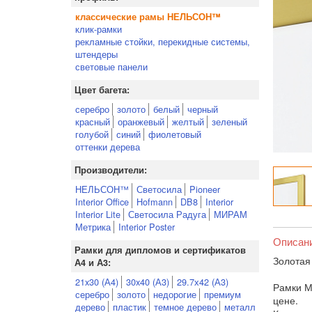
классические рамы НЕЛЬСОН™
клик-рамки
рекламные стойки, перекидные системы,
штендеры
световые панели
Цвет багета:
серебро
золото
белый
черный
красный
оранжевый
желтый
зеленый
голубой
синий
фиолетовый
оттенки дерева
Производители:
НЕЛЬСОН™
Светосила
Pioneer
Interior Office
Hofmann
DB8
Interior
Interior Lite
Светосила Радуга
МИРАМ
Метрика
Interior Poster
Описан
Рамки для дипломов и сертификатов
Золотая
А4 и А3:
21x30 (А4)
30x40 (А3)
29.7х42 (А3)
Рамки М
серебро
золото
недорогие
премиум
цене.
дерево
пластик
темное дерево
металл