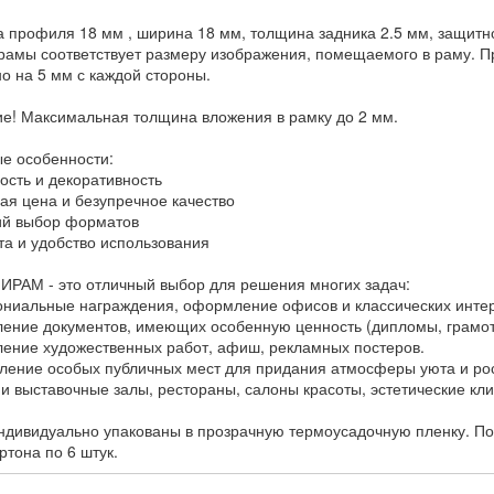
 профиля 18 мм , ширина 18 мм, толщина задника 2.5 мм, защитной
рамы соответствует размеру изображения, помещаемого в раму. Пр
о на 5 мм с каждой стороны.
е! Максимальная толщина вложения в рамку до 2 мм.
е особенности:
ость и декоративность
ная цена и безупречное качество
ий выбор форматов
ота и удобство использования
ИРАМ - это отличный выбор для решения многих задач:
ониальные награждения, оформление офисов и классических инте
ление документов, имеющих особенную ценность (дипломы, грамот
ление художественных работ, афиш, рекламных постеров.
ление особых публичных мест для придания атмосферы уюта и рос
 и выставочные залы, рестораны, салоны красоты, эстетические кли
ндивидуально упакованы в прозрачную термоусадочную пленку. Пос
ртона по 6 штук.