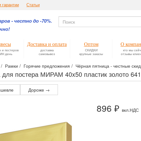
и гарантии
Статьи
ров - честно до -70%.
чно!
весы
Доставка и оплата
Оптом
О компа
н и постеров
доставка
СКИДКИ
кто мы сей
ИН день
самовывоз
крупные заказы
отзывы клие
Рамки
Горячие предложения
Чёрная пятница - честные скид
 для постера МИРАМ 40x50 пластик золото 641
шевле
Дороже →
896 ₽
вкл.НДС