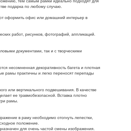
вложению, тем самым рамки идеально подходят для
стве подарка по любому случаю.
яют оформить офис или домашний интерьер в
ских работ, рисунков, фотографий, аппликаций.
еловыми документами, так и с творческими
ются несомненная декоративность багета и плотная
ые рамы практичны и легко переносят перепады
ого или вертикального подвешивания. В качестве
делает ее травмобезопасной. Вставка плотно
три рамы.
бражение в раму необходимо отогнуть лепестки,
исходное положение.
дназначен для очень частой смены изображения.