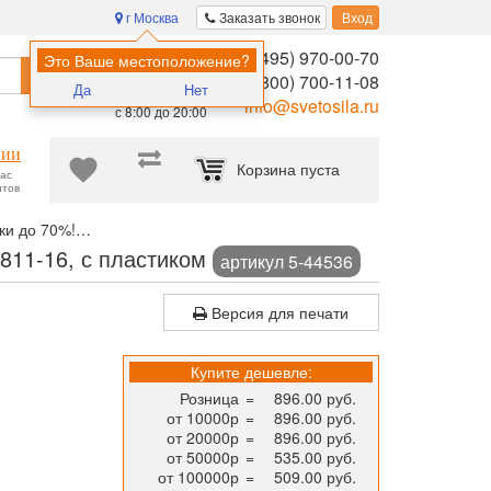
г Москва
Заказать звонок
Вход
8 (495) 970-00-70
Помощь в
Это Ваше местоположение?
Найти
выборе:
8 (800) 700-11-08
Да
Нет
Ежедневно,
info@svetosila.ru
с 8:00 до 20:00
нии
Корзина пуста
час
нтов
ки до 70%!
Рамка для постера МИРАМ 40x50 пластик золото 6418
811-16, с пластиком
артикул 5-44536
Версия для печати
Купите дешевле:
Розница
=
896.00 руб.
от 10000р
=
896.00 руб.
от 20000р
=
896.00 руб.
от 50000р
=
535.00 руб.
от 100000р
=
509.00 руб.