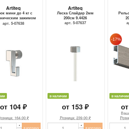
Artiteq
Artiteq
юк мини до 4 кг с
Леска Слайдер 2мм
Рельс
ническим зажимом
200см 9.4426
2
9.4205
арт. 5-07637
а
арт. 5-07638
чии
в наличии
в наличии
от 104 ₽
от 153 ₽
от
Ваш
озница: 164.00 ₽
Розница: 239.00 ₽
Розн
в корзину
в корзину