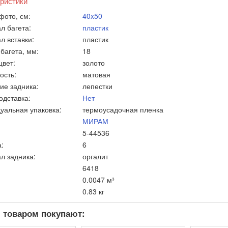
ристики
фото, см:
40x50
л багета:
пластик
л вставки:
пластик
багета, мм:
18
цвет:
золото
ость:
матовая
ие задника:
лепестки
одставка:
Нет
уальная упаковка:
термоусадочная пленка
МИРАМ
5-44536
:
6
л задника:
оргалит
6418
0.0047 м³
0.83 кг
 товаром покупают: