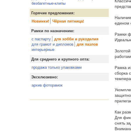
Классич
безбагетные-клипы
предста
Горячие предложения:
Наличие
Новинки!
Чёрная пятница!
едином 
Рамки по назначению:
Рамки ф
с паспарту
для хобби и рукоделия
Идеальн
для грамот и дипломов
для пазлов
интерьерные
Золотой
работам
Для среднего и крупного опта:
Рамка и
продажа только упаковками
сборка 
Эксклюзивно:
темпера
архив фоторамок
Укомпле
защитно
прилега
Как раз
Для фик
снять за
Внимани