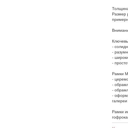
Толщина
Размер 
примерн
Внимани
Ключевы
- солидн
- разум
- широк
- прост
Рамки М
- церем
- обрам
- обрам
- оформ
галереи
Рамки и
гофрока