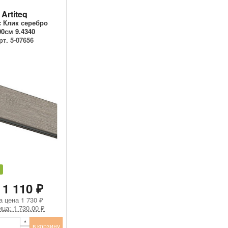
Artiteq
 Клик серебро
00см 9.4340
рт. 5-07656
 1 110 ₽
а цена
1 730 ₽
ица: 1 730.00 ₽
в корзину