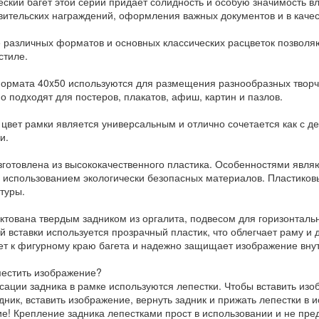
еский багет этой серии придает солидность и особую значимость 
вительских награждений, оформления важных документов и в каче
 различных форматов и основных классических расцветок позвол
стиле.
ормата 40x50 используются для размещения разнообразных творче
о подходят для постеров, плакатов, афиш, картин и пазлов.
 цвет рамки является универсальным и отлично сочетается как с д
и.
зготовлена из высококачественного пластика. Особенностями явля
с использованием экологически безопасных материалов. Пластиков
туры.
ктована твердым задником из оргалита, подвесом для горизонтальн
й вставки используется прозрачный пластик, что облегчает раму и 
ет к фигурному краю багета и надежно защищает изображение вну
местить изображение?
сации задника в рамке используются лепестки. Чтобы вставить изо
дник, вставить изображение, вернуть задник и прижать лепестки в 
е! Крепление задника лепестками прост в использовании и не пре