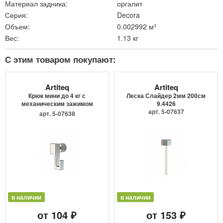
Материал задника:
оргалит
Серия:
Decora
Объем:
0.002992 м³
Вес:
1.13 кг
С этим товаром покупают:
Artiteq
Artiteq
Крюк мини до 4 кг с
Леска Слайдер 2мм 200см
механическим зажимом
9.4426
9.4205
арт. 5-07637
арт. 5-07638
в наличии
в наличии
от 104 ₽
от 153 ₽