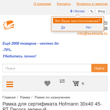
О компании
Контакты
Возвраты и гарантии
г Москва
Вход
Это Ваше местоположение?
8 (495) 970-00-70
Да
Нет
8 (800) 700-11-08
info@svetosila.ru
Ещё 2000 товаров - честно до
-70%.
Убедитесь лично!
Найти
Корзина пуста
Главная
Рамки
Рамки по назначению
Рамки с паспарту для
Рамка для сертификата Hofmann 30x40 45-
PT Decora зеленый