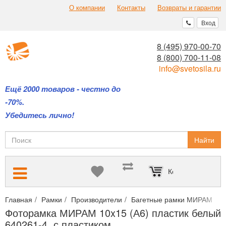
О компании
Контакты
Возвраты и гарантии
Вход
8 (495) 970-00-70
8 (800) 700-11-08
info@svetosila.ru
Ещё 2000 товаров - честно до
-70%.
Убедитесь лично!
Найти
Корзина пуста
Главная
Рамки
Производители
Багетные рамки МИРАМ
Ф
Фоторамка МИРАМ 10x15 (А6) пластик белый
640261-4, с пластиком