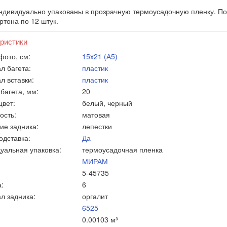
ндивидуально упакованы в прозрачную термоусадочную пленку. Пос
ртона по 12 штук.
ристики
фото, см:
15x21 (А5)
л багета:
пластик
л вставки:
пластик
багета, мм:
20
цвет:
белый, черный
ость:
матовая
ие задника:
лепестки
одставка:
Да
уальная упаковка:
термоусадочная пленка
МИРАМ
5-45735
:
6
л задника:
оргалит
6525
0.00103 м³