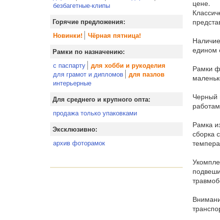
цене.
безбагетные-клипы
Классич
предста
Горячие предложения:
Новинки!
Чёрная пятница!
Наличие
едином 
Рамки по назначению:
с паспарту
для хобби и рукоделия
Рамки ф
для грамот и дипломов
для пазлов
маленьк
интерьерные
Черный 
Для среднего и крупного опта:
работам
продажа только упаковками
Рамка и
Эксклюзивно:
сборка 
темпера
архив фоторамок
Укомпле
подвеши
травмоб
Внимани
транспо