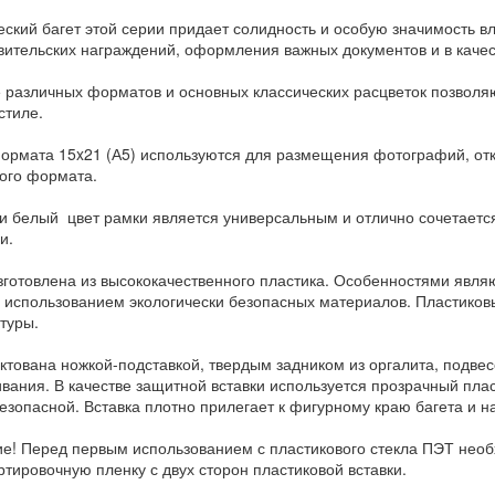
еский багет этой серии придает солидность и особую значимость 
вительских награждений, оформления важных документов и в каче
 различных форматов и основных классических расцветок позвол
стиле.
ормата 15x21 (А5) используются для размещения фотографий, отк
ого формата.
и белый цвет рамки является универсальным и отлично сочетается
и.
зготовлена из высококачественного пластика. Особенностями явля
с использованием экологически безопасных материалов. Пластиков
туры.
ктована ножкой-подставкой, твердым задником из оргалита, подвес
вания. В качестве защитной вставки используется прозрачный плас
езопасной. Вставка плотно прилегает к фигурному краю багета и 
е! Перед первым использованием с пластикового стекла ПЭТ нео
ртировочную пленку с двух сторон пластиковой вставки.