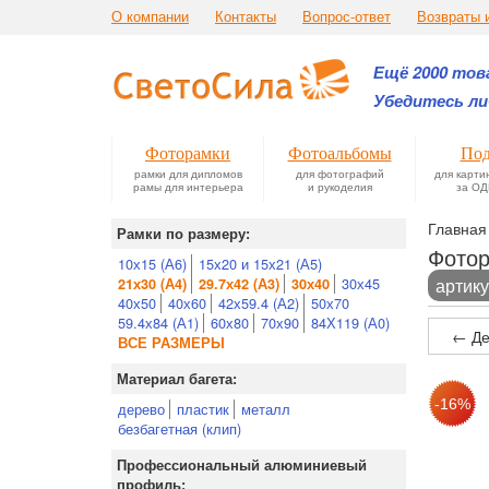
О компании
Контакты
Вопрос-ответ
Возвраты 
Ещё 2000 това
Убедитесь ли
Фоторамки
Фотоальбомы
Под
рамки для дипломов
для фотографий
для карти
рамы для интерьера
и рукоделия
за ОД
Главная
Рамки по размеру:
Фотор
10х15 (А6)
15х20 и 15х21 (А5)
30х45
артику
21х30 (А4)
29.7х42 (А3)
30х40
40х50
40х60
42х59.4 (А2)
50х70
59.4х84 (А1)
60х80
70х90
84Х119 (А0)
← Де
ВСЕ РАЗМЕРЫ
Материал багета:
дерево
пластик
металл
безбагетная (клип)
Профессиональный алюминиевый
профиль: