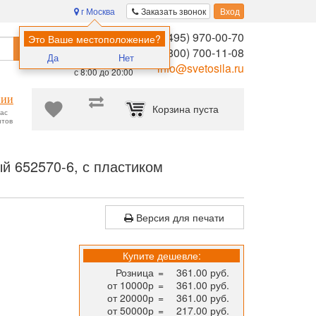
г Москва
Заказать звонок
Вход
8 (495) 970-00-70
Помощь в
Это Ваше местоположение?
Найти
выборе:
8 (800) 700-11-08
Да
Нет
Ежедневно,
info@svetosila.ru
с 8:00 до 20:00
нии
Корзина пуста
час
нтов
МИРАМ 15x21 (А5) пластик белый и черный 652570-6, с пластиком
й 652570-6, с пластиком
Версия для печати
Купите дешевле:
Розница
=
361.00 руб.
от 10000р
=
361.00 руб.
от 20000р
=
361.00 руб.
от 50000р
=
217.00 руб.