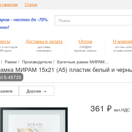
и гарантии
Статьи
ров - честно до -70%.
чно!
весы
Доставка и оплата
Оптом
О компа
н и постеров
доставка
СКИДКИ
кто мы сей
ИН день
самовывоз
крупные заказы
отзывы клие
Рамки
Производители
Багетные рамки МИРАМ
Фоторамка 
амка МИРАМ 15x21 (А5) пластик белый и черны
л 5-45735
шевле
Дороже →
361 ₽
вкл.НДС