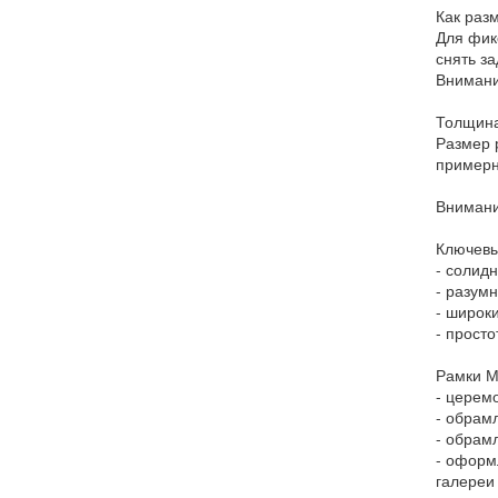
Как раз
Для фик
снять за
Внимани
Толщина
Размер 
примерн
Внимани
Ключевы
- солидн
- разум
- широк
- прост
Рамки М
- церем
- обрам
- обрам
- оформ
галереи