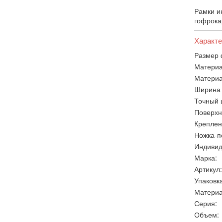
Рамки и
гофрока
Характе
Размер 
Материа
Материа
Ширина 
Точный 
Поверхн
Креплен
Ножка-п
Индивид
Марка:
Артикул:
Упаковка
Материа
Серия:
Объем: