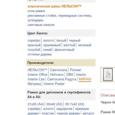
классические рамы НЕЛЬСОН™
клик-рамки
рекламные стойки, перекидные системы,
штендеры
световые панели
Цвет багета:
серебро
золото
белый
черный
красный
оранжевый
желтый
зеленый
голубой
синий
фиолетовый
оттенки дерева
Производители:
НЕЛЬСОН™
Светосила
Pioneer
Interior Office
Hofmann
DB8
Interior
Interior Lite
Светосила Радуга
МИРАМ
Метрика
Interior Poster
Рамки для дипломов и сертификатов
Описан
А4 и А3:
Черно-б
21x30 (А4)
30x40 (А3)
29.7х42 (А3)
серебро
золото
недорогие
премиум
Рамки М
дерево
пластик
темное дерево
металл