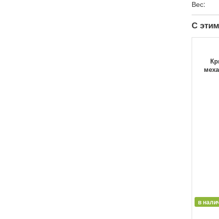
Вес:
С этим
Кр
меха
в нали