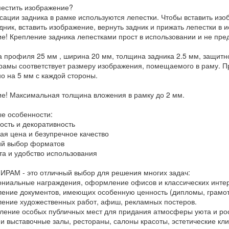
местить изображение?
сации задника в рамке используются лепестки. Чтобы вставить изо
дник, вставить изображение, вернуть задник и прижать лепестки в 
е! Крепление задника лепестками прост в использовании и не пре
 профиля 25 мм , ширина 20 мм, толщина задника 2.5 мм, защитно
рамы соответствует размеру изображения, помещаемого в раму. Пр
о на 5 мм с каждой стороны.
е! Максимальная толщина вложения в рамку до 2 мм.
е особенности:
ость и декоративность
ная цена и безупречное качество
ий выбор форматов
ота и удобство использования
ИРАМ - это отличный выбор для решения многих задач:
ониальные награждения, оформление офисов и классических инте
ление документов, имеющих особенную ценность (дипломы, грамот
ление художественных работ, афиш, рекламных постеров.
ление особых публичных мест для придания атмосферы уюта и рос
 и выставочные залы, рестораны, салоны красоты, эстетические кли