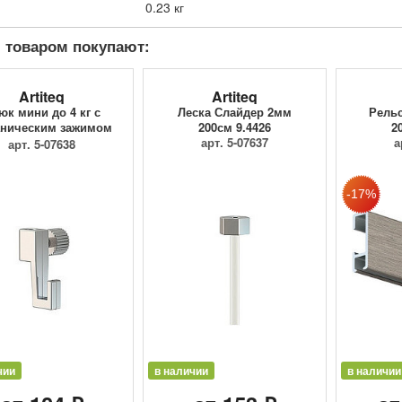
0.23 кг
 товаром покупают:
Artiteq
Artiteq
юк мини до 4 кг с
Леска Слайдер 2мм
Рельс
ническим зажимом
200см 9.4426
2
9.4205
арт. 5-07637
а
арт. 5-07638
чии
в наличии
в наличии