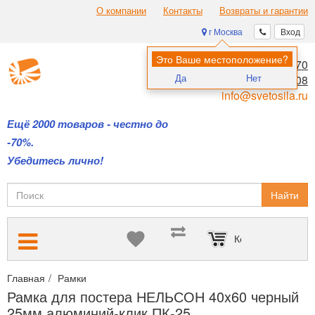
О компании
Контакты
Возвраты и гарантии
г Москва
Вход
Это Ваше местоположение?
8 (495) 970-00-70
Да
Нет
8 (800) 700-11-08
info@svetosila.ru
Ещё 2000 товаров - честно до
-70%.
Убедитесь лично!
Найти
Корзина пуста
Главная
Рамки
Профессиональный алюминиевый профиль
Рамка для постера НЕЛЬСОН 40x60 черный
25мм алюминий-клик ПК-25