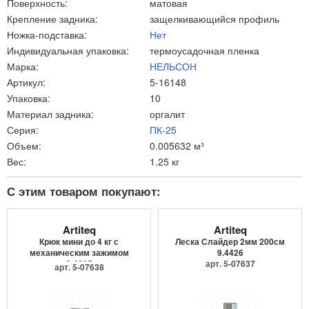
Поверхность:
матовая
Крепление задника:
защелкивающийся профиль
Ножка-подставка:
Нет
Индивидуальная упаковка:
термоусадочная пленка
Марка:
НЕЛЬСОН
Артикул:
5-16148
Упаковка:
10
Материал задника:
оргалит
Серия:
ПК-25
Объем:
0.005632 м³
Вес:
1.25 кг
С этим товаром покупают:
Artiteq
Artiteq
Крюк мини до 4 кг с
Леска Слайдер 2мм 200см
механическим зажимом
9.4426
9.4205
арт. 5-07637
арт. 5-07638