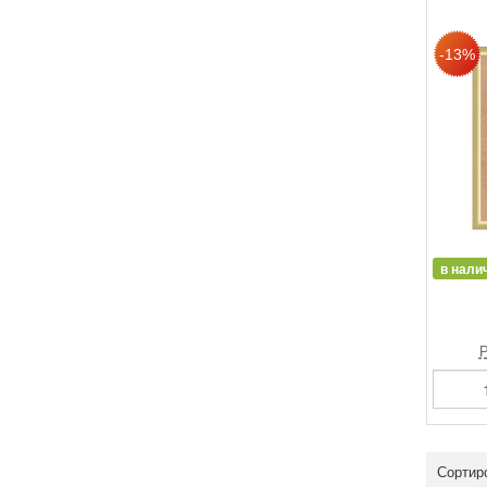
в нали
Р
Сортир