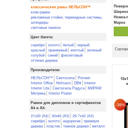
Поверх
классические рамы НЕЛЬСОН™
Ширина
клик-рамки
рекламные стойки, перекидные системы,
Ножка-
штендеры
Марка
световые панели
Цвет багета:
серебро
золото
белый
черный
Сортир
красный
оранжевый
желтый
зеленый
голубой
синий
фиолетовый
оттенки дерева
Производители:
НЕЛЬСОН™
Светосила
Pioneer
10x
Interior Office
Hofmann
DB8
Interior
Interior Lite
Светосила Радуга
МИРАМ
Метрика
Interior Poster
Рамки для дипломов и сертификатов
А4 и А3:
21x30 (А4)
30x40 (А3)
29.7х42 (А3)
серебро
золото
недорогие
премиум
дерево
пластик
темное дерево
металл