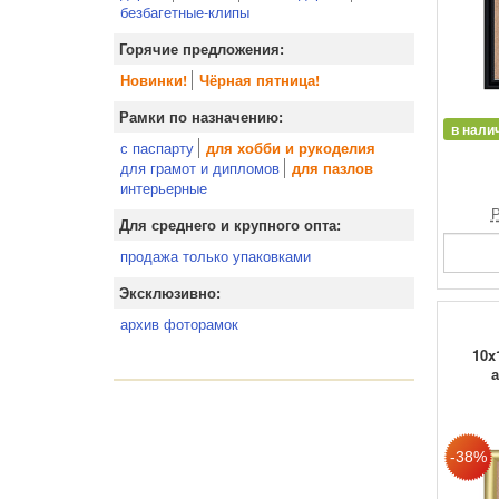
безбагетные-клипы
Горячие предложения:
Новинки!
Чёрная пятница!
Рамки по назначению:
в нали
с паспарту
для хобби и рукоделия
для грамот и дипломов
для пазлов
интерьерные
Р
Для среднего и крупного опта:
продажа только упаковками
Эксклюзивно:
архив фоторамок
10x