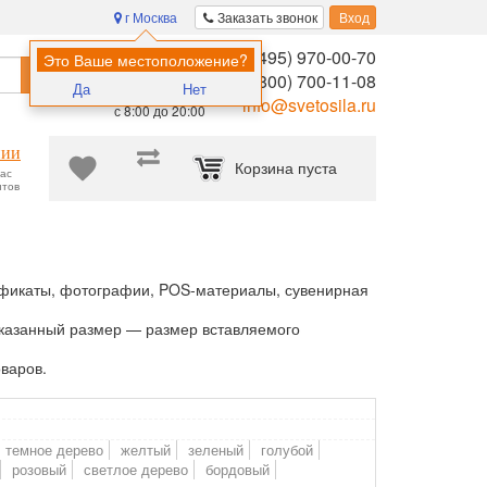
г Москва
Заказать звонок
Вход
8 (495) 970-00-70
Помощь в
Это Ваше местоположение?
Найти
выборе:
8 (800) 700-11-08
Да
Нет
Ежедневно,
info@svetosila.ru
с 8:00 до 20:00
нии
Корзина пуста
час
нтов
тификаты, фотографии, POS-материалы, сувенирная
 Указанный размер — размер вставляемого
оваров.
темное дерево
желтый
зеленый
голубой
розовый
светлое дерево
бордовый