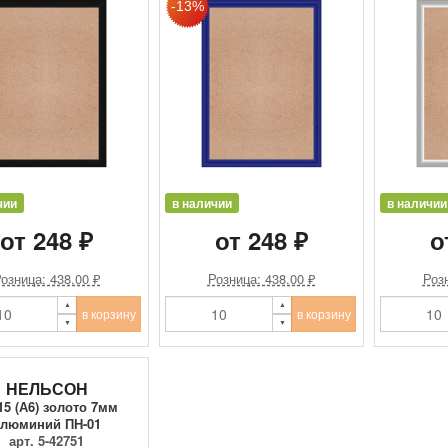
чии
в наличии
в наличии
от 248 ₽
от 248 ₽
о
озница: 438.00 ₽
Розница: 438.00 ₽
Розн
в корзину
в корзину
НЕЛЬСОН
15 (А6) золото 7мм
алюминий ПН-01
арт. 5-42751