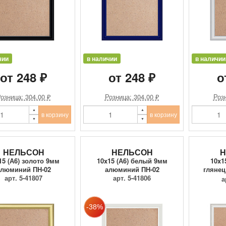
чии
в наличии
в наличии
от 248 ₽
от 248 ₽
о
озница: 304.00 ₽
Розница: 304.00 ₽
Розн
в корзину
в корзину
НЕЛЬСОН
НЕЛЬСОН
Н
15 (А6) золото 9мм
10x15 (А6) белый 9мм
10x1
алюминий ПН-02
алюминий ПН-02
гляне
арт. 5-41807
арт. 5-41806
а