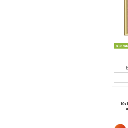
в нали
Р
10x