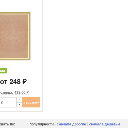
чии
от 248 ₽
озница: 438.00 ₽
в корзину
овать по:
популярности
сначала дорогие
сначала дешевые