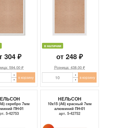
в наличии
т 304 ₽
от 248 ₽
ица: 594.00 ₽
Розница: 438.00 ₽
в корзину
в корзину
ЕЛЬСОН
НЕЛЬСОН
(А6) серебро 7мм
10x15 (А6) красный 7мм
миний ПН-01
алюминий ПН-01
рт. 5-42753
арт. 5-42752