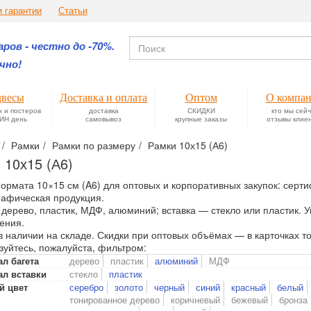
и гарантии
Статьи
ров - честно до -70%.
чно!
весы
Доставка и оплата
Оптом
О компа
н и постеров
доставка
СКИДКИ
кто мы сей
ИН день
самовывоз
крупные заказы
отзывы клие
Рамки
Рамки по размеру
Рамки 10х15 (А6)
 10х15 (А6)
ормата 10×15 см (A6) для оптовых и корпоративных закупок: сер
рафическая продукция.
 дерево, пластик, МДФ, алюминий; вставка — стекло или пластик.
ения.
в наличии на складе. Скидки при оптовых объёмах — в карточках т
зуйтесь, пожалуйста, фильтром:
дерево
пластик
алюминий
МДФ
л багета
стекло
пластик
ал вставки
серебро
золото
черный
синий
красный
белый
й цвет
тонированное дерево
коричневый
бежевый
бронза