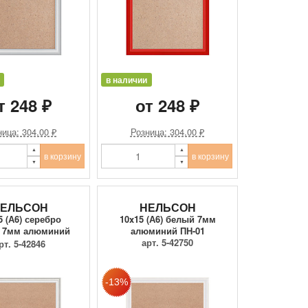
в наличии
т 248 ₽
от 248 ₽
ица: 304.00 ₽
Розница: 304.00 ₽
в корзину
в корзину
ЕЛЬСОН
НЕЛЬСОН
5 (А6) серебро
10x15 (А6) белый 7мм
ц 7мм алюминий
алюминий ПН-01
ПН-01
арт. 5-42750
рт. 5-42846