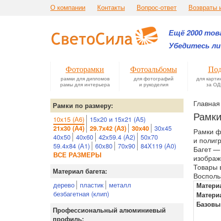
О компании
Контакты
Вопрос-ответ
Возвраты 
Ещё 2000 това
Убедитесь ли
Фоторамки
Фотоальбомы
Под
рамки для дипломов
для фотографий
для карти
рамы для интерьера
и рукоделия
за ОД
Главная
Рамки по размеру:
Рамки
10х15 (А6)
15х20 и 15х21 (А5)
30х45
21х30 (А4)
29.7х42 (А3)
30х40
Рамки ф
40х50
40х60
42х59.4 (А2)
50х70
и полиг
59.4х84 (А1)
60х80
70х90
84Х119 (А0)
Багет —
ВСЕ РАЗМЕРЫ
изображ
Товары 
Материал багета:
Восполь
дерево
пластик
металл
Материа
безбагетная (клип)
Матери
Базовы
Профессиональный алюминиевый
профиль: