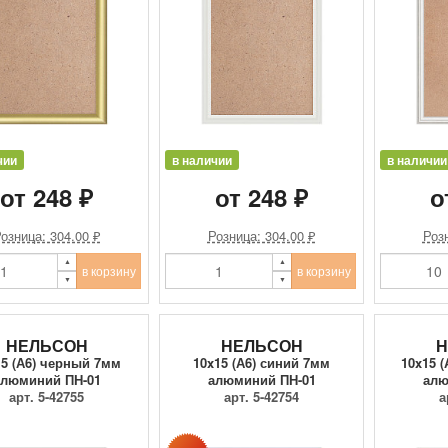
чии
в наличии
в наличии
от 248 ₽
от 248 ₽
о
озница: 304.00 ₽
Розница: 304.00 ₽
Розн
в корзину
в корзину
НЕЛЬСОН
НЕЛЬСОН
Н
15 (А6) черный 7мм
10x15 (А6) синий 7мм
10x15 
алюминий ПН-01
алюминий ПН-01
алю
арт. 5-42755
арт. 5-42754
а