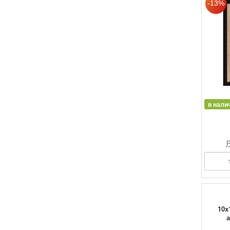
в нали
Р
10x