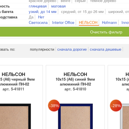
красное дерево
венге
серый
темное дерево
глянцевая
матовая
ность
узкий, до 14 мм
средний, от 15 до 26 мм
широкий, от
 багета
Да
Нет
подставка
Светосила
Interior Office
НЕЛЬСОН
Hofmann
Inno
Очистить фильтр
овать по:
популярности
сначала дорогие
сначала дешевые
НЕЛЬСОН
НЕЛЬСОН
Н
15 (А6) черный 9мм
10x15 (А6) синий 9мм
10x15 
алюминий ПН-02
алюминий ПН-02
алю
арт. 5-41811
арт. 5-41810
а