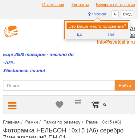
О компании
Контакты
Возвраты и гарантии
г Москва
Вход
Это Ваше местоположение?
8 (495) 970-00-70
Да
Нет
8 (800) 700-11-08
info@svetosila.ru
Ещё 2000 товаров - честно до
-70%.
Убедитесь лично!
Найти
Корзина пуста
Главная
Рамки
Рамки по размеру
Рамки 10х15 (А6)
Фото
Фоторамка НЕЛЬСОН 10x15 (А6) серебро
7мм алюминий ПН-01