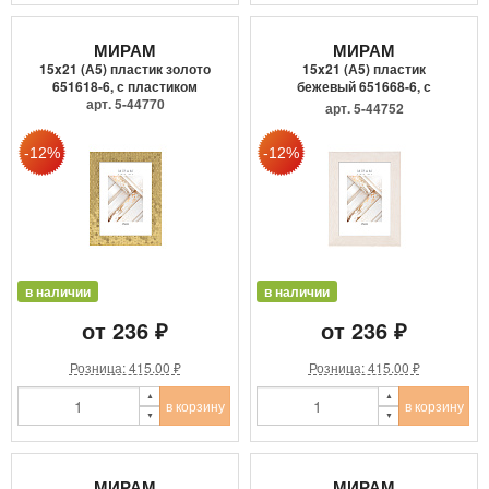
МИРАМ
МИРАМ
15x21 (А5) пластик золото
15x21 (А5) пластик
651618-6, с пластиком
бежевый 651668-6, с
арт. 5-44770
пластиком
арт. 5-44752
в наличии
в наличии
от 236 ₽
от 236 ₽
Розница: 415.00 ₽
Розница: 415.00 ₽
в корзину
в корзину
МИРАМ
МИРАМ