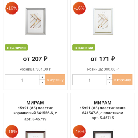
в наличии
в наличии
от 207 ₽
от 171 ₽
Розница: 361.00 ₽
Розница: 300.00 ₽
в корзину
в корзину
МИРАМ
МИРАМ
15x21 (А5) пластик
15x21 (А5) пластик венге
коричневый 641556-6, с
641547-6, с пластиком
пласти...
арт. 5-45715
арт. 5-45719