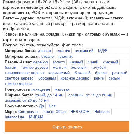
Рамки формата 15×20 и 15×21 см (A5) для оптовых и
корпоративных закупок: фотографии, грамоты, дипломы,
сертификаты, POS-материалы и сувенирная продукция.
Багет — дерево, пластик, МДФ, алюминий; вставка — стекло
или пластик. Указанный размер — размер вставляемого
изображения.
Товары в наличии на складе. Скидки при оптовых объёмах — в
карточках товаров.
Воспользуйтесь, пожалуйста, фильтром:
дерево
пластик
алюминий
МДФ
Материал багета
стекло
пластик
Материал вставки
серебро
золото
черный
синий
красный
Базовый цвет
белый
темное дерево
желтый
зеленый
голубой
тонированное дерево
коричневый
бежевый
бронза
розовый
светлое дерево
бордовый
красное дерево
венге
серый
темное дерево
глянцевая
матовая
Поверхность
узкий, до 14 мм
средний, от 15 до 26 мм
Ширина багета
широкий, от 26 до 40 мм
Да
Нет
Ножка-подставка
Светосила
Interior Office
НЕЛЬСОН
Hofmann
Марка
Interior Lite
МИРАМ
фильтр