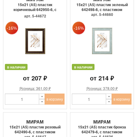
15x21 (А5) пластик
15x21 (А5) пластик зеленый
коричневый 642950-6, с
642498-6, с пластиком
пласти...
арт. 5-44660
арт. 5-44672
в наличии
в наличии
от 207 ₽
от 214 ₽
Розница: 361.00 ₽
Розница: 378.00 ₽
в корзину
в корзину
МИРАМ
МИРАМ
15x21 (А5) пластик розовый
15x21 (А5) пластик бронза
642490-6, с пластиком
642479-6, с пластиком
арт. 5-44647
арт. 5-44636