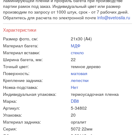
ламинирующей пленки и профиль багета при производстве
партии рамок под заказ. Индивидуальный цвет или размер
производим по запросу от 1000 штук, срок - от 7 рабочих дней.
Обратитесь для расчета по электронной почте
info@svetosila.ru
Характеристики
Размер фото, см:
21x30 (A4)
Материал багета:
МДФ
Материал вставки:
стекло
Ширина багета, мм:
22
Точный цвет:
темное дерево
Поверхность:
матовая
Крепление задника:
лепестки
Ножка-подставка:
Нет
Индивидуальная упаковка:
термоусадочная пленка
Марка:
DB8
Артикул:
5-34802
Упаковка:
20
Материал задника:
оргалит
Серия:
5072 22мм