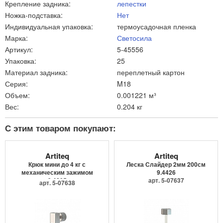
Крепление задника:
лепестки
Ножка-подставка:
Нет
Индивидуальная упаковка:
термоусадочная пленка
Марка:
Светосила
Артикул:
5-45556
Упаковка:
25
Материал задника:
переплетный картон
Серия:
M18
Объем:
0.001221 м³
Вес:
0.204 кг
С этим товаром покупают:
Artiteq
Artiteq
Крюк мини до 4 кг с
Леска Слайдер 2мм 200см
механическим зажимом
9.4426
9.4205
арт. 5-07637
арт. 5-07638