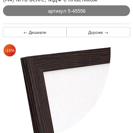
артикул 5-45556
← Дешевле
Дороже →