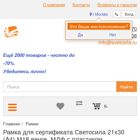
О компании
Контакты
Возвраты и гарантии
г Москва
Вход
Это Ваше местоположение?
8 (495) 970-00-70
Да
Нет
8 (800) 700-11-08
info@svetosila.ru
Ещё 2000 товаров - честно до
-70%.
Убедитесь лично!
Найти
Корзина пуста
Главная
Рамки
Рамки для дипломов и сертификатов А4 и А3
Рамка для сертификата Светосила 21x30
(A4) М18 венге, МДФ с пластиком