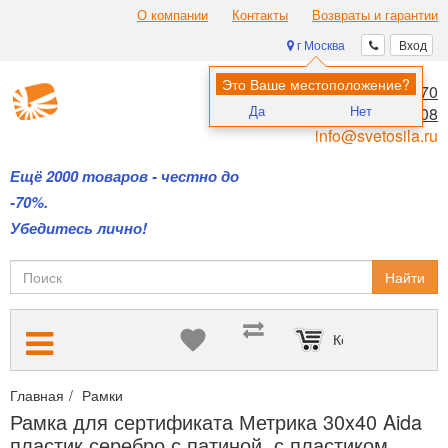
О компании
Контакты
Возвраты и гарантии
г Москва
Вход
Это Ваше местоположение?
8 (495) 970-00-70
Да
Нет
8 (800) 700-11-08
info@svetosila.ru
Ещё 2000 товаров - честно до
-70%.
Убедитесь лично!
Найти
Корзина пуста
Главная
Рамки
Рамки для дипломов и сертификатов А4 и А3
Рамка для сертификата Метрика 30x40 Aida
пластик серебро с патиной, с пластиком