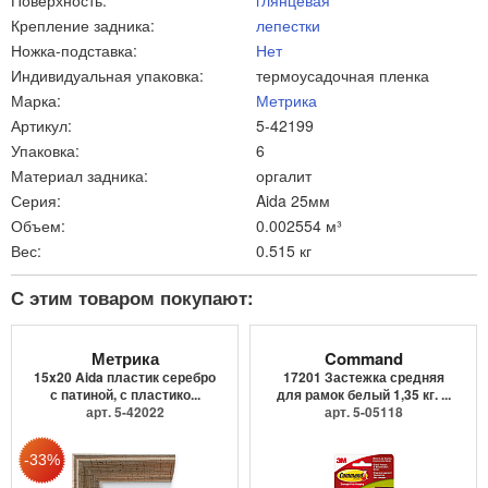
Крепление задника:
лепестки
Ножка-подставка:
Нет
Индивидуальная упаковка:
термоусадочная пленка
Марка:
Метрика
Артикул:
5-42199
Упаковка:
6
Материал задника:
оргалит
Серия:
Aida 25мм
Объем:
0.002554 м³
Вес:
0.515 кг
С этим товаром покупают:
Метрика
Command
15x20 Aida пластик серебро
17201 Застежка средняя
с патиной, с пластико...
для рамок белый 1,35 кг. ...
арт. 5-42022
арт. 5-05118