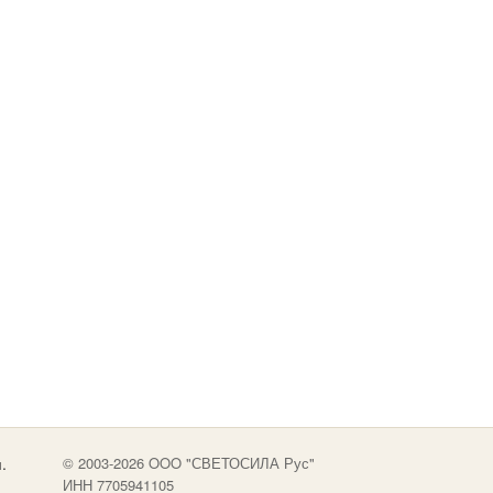
.
© 2003-2026 OOO "СВЕТОСИЛА Рус"
ИНН 7705941105