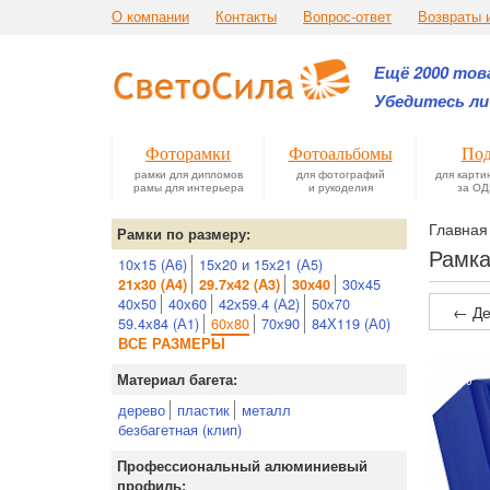
О компании
Контакты
Вопрос-ответ
Возвраты 
Ещё 2000 това
Убедитесь ли
Фоторамки
Фотоальбомы
Под
рамки для дипломов
для фотографий
для карти
рамы для интерьера
и рукоделия
за ОД
Главная
Рамки по размеру:
Рамка
10х15 (А6)
15х20 и 15х21 (А5)
30х45
21х30 (А4)
29.7х42 (А3)
30х40
40х50
40х60
42х59.4 (А2)
50х70
← Де
59.4х84 (А1)
60х80
70х90
84Х119 (А0)
ВСЕ РАЗМЕРЫ
Материал багета:
дерево
пластик
металл
безбагетная (клип)
Профессиональный алюминиевый
профиль: