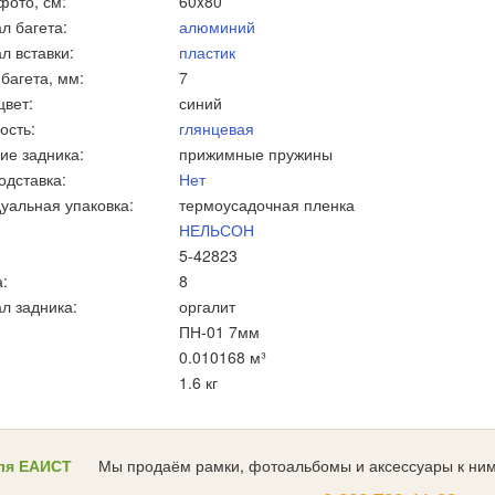
фото, см:
60x80
л багета:
алюминий
л вставки:
пластик
багета, мм:
7
цвет:
синий
ость:
глянцевая
ие задника:
прижимные пружины
одставка:
Нет
уальная упаковка:
термоусадочная пленка
НЕЛЬСОН
5-42823
:
8
л задника:
оргалит
ПН-01 7мм
0.010168 м³
1.6 кг
ля ЕАИСТ
Мы продаём рамки, фотоальбомы и аксессуары к ним