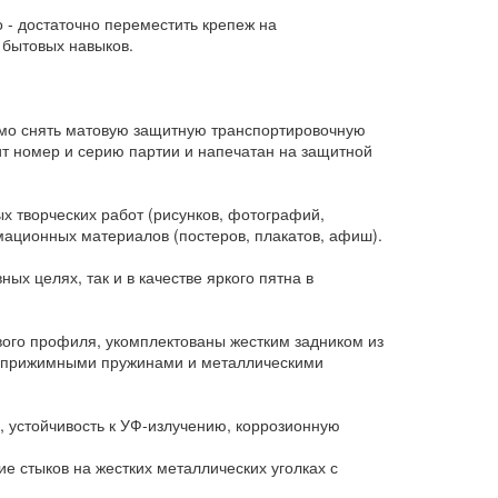
 - достаточно переместить крепеж на
 бытовых навыков.
имо снять матовую защитную транспортировочную
жит номер и серию партии и напечатан на защитной
 творческих работ (рисунков, фотографий,
мационных материалов (постеров, плакатов, афиш).
ых целях, так и в качестве яркого пятна в
го профиля, укомплектованы жестким задником из
, прижимными пружинами и металлическими
 устойчивость к УФ-излучению, коррозионную
 стыков на жестких металлических уголках с