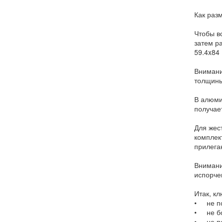
Как раз
Чтобы в
затем р
59.4x84
Внимани
толщины
В алюми
получае
Для жес
комплек
прилега
Внимани
испорче
Итак, к
• не по
• не бо
• не п