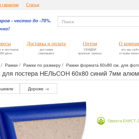
и гарантии
Статьи
ров - честно до -70%.
чно!
весы
Доставка и оплата
Оптом
О компа
н и постеров
доставка
СКИДКИ
кто мы сей
ИН день
самовывоз
крупные заказы
отзывы клие
Рамки
Рамки по размеру
Рамки формата 60х80 см. для фотог
 для постера НЕЛЬСОН 60x80 синий 7мм алю
шевле
Дороже →
Оферта ЕАИСТ: 