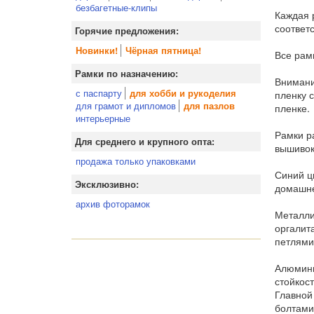
безбагетные-клипы
Каждая 
соответ
Горячие предложения:
Новинки!
Чёрная пятница!
Все рам
Рамки по назначению:
Внимани
с паспарту
для хобби и рукоделия
пленку 
для грамот и дипломов
для пазлов
пленке.
интерьерные
Рамки р
Для среднего и крупного опта:
вышивок
продажа только упаковками
Синий цв
Эксклюзивно:
домашне
архив фоторамок
Металли
оргалит
петлями
Алюмини
стойкос
Главной
болтами