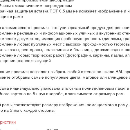
чивы к механическим повреждениям
ачная защитная вставка ПЭТ 0,5 мм не искажает изображение и н
ции в раме
з алюминиевого профиля - это универсальный продукт для решени
ление рекламных и информационных уличных и внутренних сте
ление документов, имеющих особенную ценность (дипломы, грам
ление любых публичных мест с высокой проходимостью (торговые
чные залы, рестораны, поликлиники и больницы, детские сады и ш
ление любых творческих работ (фотографии, картины, пазлы, ап
щение планов эвакуаций
ание профиля позволяет выбрать любой оттенок по шкале RAL при
менте отобраны самые популярные цвета: матовое или глянцевое с
рама индивидуально упакована в плотный полиэтиленовый пакет в 
ного картона по 8 штук в коробе, в зависимости от размера рам.
 рамы соответствуют размеру изображения, помещаемого в раму. 
о на 5 мм с каждой стороны.
ристики