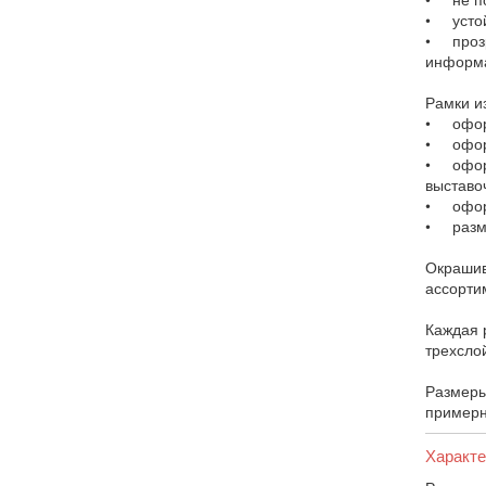
• устой
• прозр
информа
Рамки и
• оформ
• оформ
• оформ
выставо
• оформ
• разме
Окрашив
ассорти
Каждая 
трехслой
Размеры
примерн
Характе