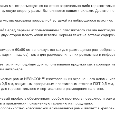
рама может размещаться на стене вертикально либо горизонтально
ствующую сторону рамы. Выполняется вашими силами. Достаточно
ы укомплектованы прозрачной вставкой из небьющегося пластика.
е! Перед первым использованием с пластикового стекла необход
с двух сторон пластиковой вставки. Черный текст на вставке содер
азмером 60х80 см используются как для размещения разнообразных
, картин, пазлов), так и для размещения в них рекламных и инфор
ет отлично подойдет для использования продукта как в корпоративн
м интерьере.
ческие рамки НЕЛЬСОН™ изготовлены из окрашенного алюминиево
а 2,5 мм, защитным прозрачным пластиковым стеклом ПЭТ 0,5 мм
 для горизонтального и вертикального размещения на стене.
евый профиль обеспечивает особую прочность поверхности рамы,
ть и практически пожизненную гарантию на продукцию.
 особенностью классической алюминиевой рамы является крепление
.