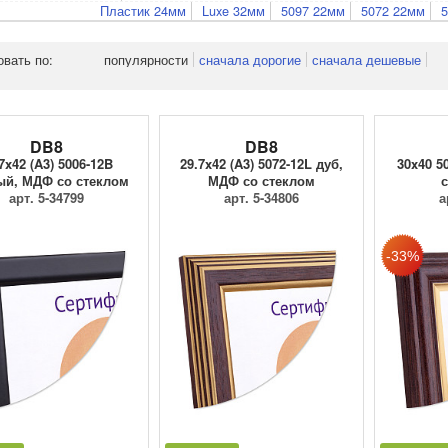
Пластик 24мм
Luxe 32мм
5097 22мм
5072 22мм
овать по:
популярности
сначала дорогие
сначала дешевые
DB8
DB8
7x42 (A3) 5006-12B
29.7x42 (A3) 5072-12L дуб,
30x40 5
ый, МДФ со стеклом
МДФ со стеклом
с
арт. 5-34799
арт. 5-34806
а