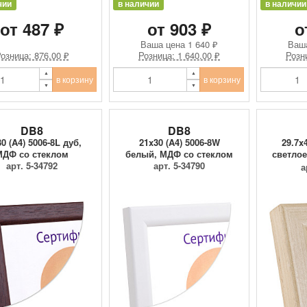
чии
в наличии
в наличии
от 487 ₽
от 903 ₽
о
Ваша цена
1 640 ₽
Ваш
озница: 876.00 ₽
Розница: 1 640.00 ₽
Розн
в корзину
в корзину
DB8
DB8
0 (A4) 5006-8L дуб,
21x30 (A4) 5006-8W
29.7x
МДФ со стеклом
белый, МДФ со стеклом
светлое
арт. 5-34792
арт. 5-34790
а