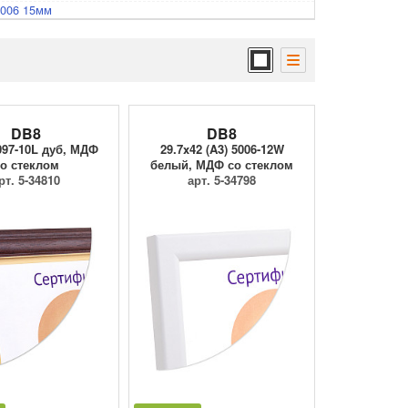
5006 15мм
DB8
DB8
097-10L дуб, МДФ
29.7x42 (A3) 5006-12W
о стеклом
белый, МДФ со стеклом
рт. 5-34810
арт. 5-34798