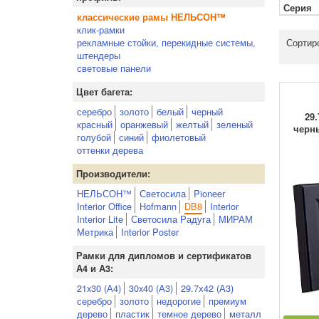
Серия
классические рамы НЕЛЬСОН™
клик-рамки
рекламные стойки, перекидные системы,
Сортир
штендеры
световые панели
Цвет багета:
серебро
золото
белый
черный
29.
красный
оранжевый
желтый
зеленый
черн
голубой
синий
фиолетовый
оттенки дерева
Производители:
НЕЛЬСОН™
Светосила
Pioneer
Interior Office
Hofmann
DB8
Interior
Interior Lite
Светосила Радуга
МИРАМ
Метрика
Interior Poster
Рамки для дипломов и сертификатов
А4 и А3:
21x30 (А4)
30x40 (А3)
29.7х42 (А3)
серебро
золото
недорогие
премиум
дерево
пластик
темное дерево
металл