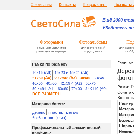
О компании
Контакты
Вопрос-ответ
Возвраты 
Ещё 2000 това
Убедитесь ли
Фоторамки
Фотоальбомы
Под
рамки для дипломов
для фотографий
для карти
рамы для интерьера
и рукоделия
за ОД
Главная
Рамки по размеру:
Дерев
10х15 (А6)
15х20 и 15х21 (А5)
фотог
30х45
21х30 (А4)
29.7х42 (А3)
30х40
40х50
40х60
42х59.4 (А2)
50х70
Рамки D
59.4х84 (А1)
60х80
70х90
84Х119 (А0)
Сочетаю
ВСЕ РАЗМЕРЫ
Восполь
Размер
Материал багета:
Материа
дерево
пластик
металл
Матери
безбагетная (клип)
Базовы
Ширина
Профессиональный алюминиевый
Ножка-
профиль: