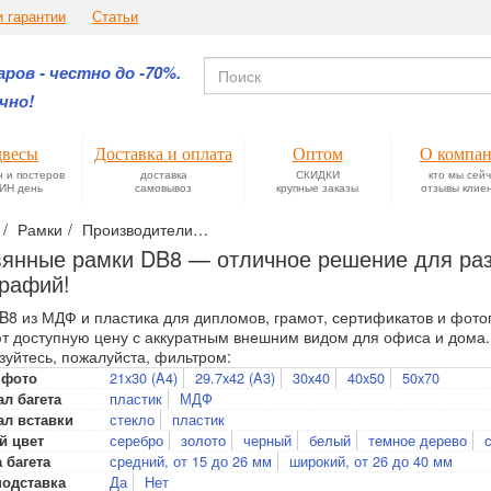
и гарантии
Статьи
ров - честно до -70%.
чно!
весы
Доставка и оплата
Оптом
О компа
н и постеров
доставка
СКИДКИ
кто мы сей
ИН день
самовывоз
крупные заказы
отзывы клие
Рамки
Производители
Деревянные рамки DB8 — отличное р
янные рамки DB8 — отличное решение для ра
рафий!
B8 из МДФ и пластика для дипломов, грамот, сертификатов и фото
т доступную цену с аккуратным внешним видом для офиса и дома.
зуйтесь, пожалуйста, фильтром:
21x30 (A4)
29.7x42 (A3)
30x40
40x50
50x70
 фото
пластик
МДФ
л багета
стекло
пластик
ал вставки
серебро
золото
черный
белый
темное дерево
й цвет
средний, от 15 до 26 мм
широкий, от 26 до 40 мм
 багета
Да
Нет
подставка