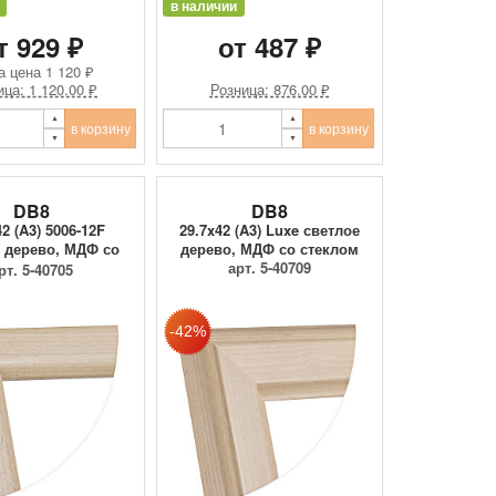
в наличии
т 929 ₽
от 487 ₽
а цена
1 120 ₽
ица: 1 120.00 ₽
Розница: 876.00 ₽
в корзину
в корзину
DB8
DB8
42 (A3) 5006-12F
29.7x42 (A3) Luxe светлое
 дерево, МДФ со
дерево, МДФ со стеклом
сте...
арт. 5-40709
рт. 5-40705