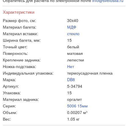
Обратитесь для расчета по электронной почте
info@svetosila.ru
Характеристики
Размер фото, см:
30x40
Материал багета:
МДФ
Материал вставки:
стекло
Ширина багета, мм:
15
Точный цвет:
белый
Поверхность:
матовая
Крепление задника:
лепестки
Ножка-подставка:
Нет
Индивидуальная упаковка:
термоусадочная пленка
Марка:
DB8
Артикул:
5-34794
Упаковка:
15
Материал задника:
оргалит
Серия:
5006 15мм
Объем:
0.00207 м³
Вес:
1.05 кг