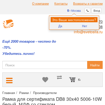
О компании
Контакты
Возвраты и гарантии
г Москва
Вход
Это Ваше местоположение?
8 (495) 970-00-70
Да
Нет
8 (800) 700-11-08
info@svetosila.ru
Ещё 2000 товаров - честно до
-70%.
Убедитесь лично!
Найти
Корзина пуста
Главная
Рамки
Производители
Деревянные рамки DB8 — о
Рамка для сертификата DB8 30x40 5006-10W
белый, МДФ со стеклом