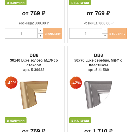
в наличии
в наличии
от 769 ₽
от 769 ₽
Розница: 808.00 ₽
Розница: 808.00 ₽
в корзину
в корзину
DB8
DB8
30x40 Luxe золото, МДФ со
50x70 Luxe серебро, МДФ с
стеклом
пластиком
арт. 5-39938
арт. 5-41589
в наличии
в наличии
от 769 ₽
от 1 710 ₽