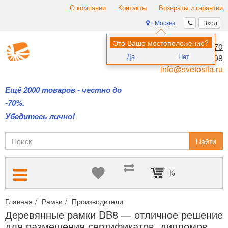
О компании
Контакты
Возвраты и гарантии
г Москва
Вход
Это Ваше местоположение?
8 (495) 970-00-70
Да
Нет
8 (800) 700-11-08
info@svetosila.ru
Ещё 2000 товаров - честно до
-70%.
Убедитесь лично!
Найти
Корзина пуста
Главная
Рамки
Производители
Деревянные рамки DB8 — о
Деревянные рамки DB8 — отличное решение
для размещения сертификатов, дипломов...