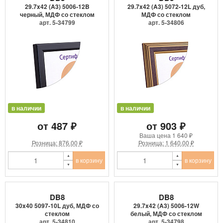
29.7x42 (A3) 5006-12B
29.7x42 (A3) 5072-12L дуб,
черный, МДФ со стеклом
МДФ со стеклом
арт. 5-34799
арт. 5-34806
в наличии
в наличии
от 487 ₽
от 903 ₽
Ваша цена
1 640 ₽
Розница: 876.00 ₽
Розница: 1 640.00 ₽
в корзину
в корзину
DB8
DB8
30x40 5097-10L дуб, МДФ со
29.7x42 (A3) 5006-12W
стеклом
белый, МДФ со стеклом
арт. 5-34810
арт. 5-34798