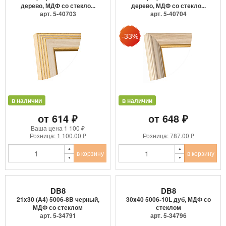
дерево, МДФ со стекло...
дерево, МДФ со стекло...
арт. 5-40703
арт. 5-40704
в наличии
в наличии
от 614 ₽
от 648 ₽
Ваша цена
1 100 ₽
Розница: 1 100.00 ₽
Розница: 787.00 ₽
в корзину
в корзину
DB8
DB8
21x30 (A4) 5006-8B черный,
30x40 5006-10L дуб, МДФ со
МДФ со стеклом
стеклом
арт. 5-34791
арт. 5-34796