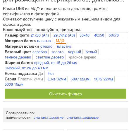
Рамки DB8 из МДФ и пластика для дипломов, грамот,
сертификатов и фотографий.
Сочетают доступную цену с аккуратным внешним видом для
офиса и дома.
Воспользуйтесь, пожалуйста, фильтром:
21x30 (A4)
29.7x42 (A3)
30x40
40x50
50x70
Размер фото
пластик
МДФ
Материал багета
стекло
пластик
Материал вставки
серебро
золото
черный
белый
Базовый цвет
темное дерево
светлое дерево
красное дерево
средний, от 15 до 26 мм
Ширина багета
широкий, от 26 до 40 мм
Да
Нет
Ножка-подставка
Пластик 24мм
Luxe 32мм
5097 22мм
5072 22мм
Серия
5006 15мм
Очистить фильтр
Сортировать по:
популярности
сначала дорогие
сначала дешевые