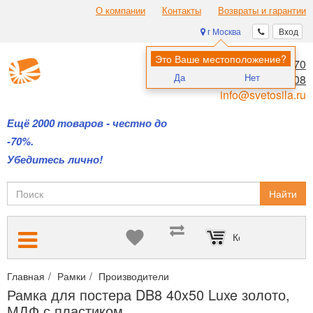
О компании
Контакты
Возвраты и гарантии
г Москва
Вход
Это Ваше местоположение?
8 (495) 970-00-70
Да
Нет
8 (800) 700-11-08
info@svetosila.ru
Ещё 2000 товаров - честно до
-70%.
Убедитесь лично!
Найти
Корзина пуста
Главная
Рамки
Производители
Деревянные рамки DB8 — о
Рамка для постера DB8 40x50 Luxe золото,
МДФ с пластиком