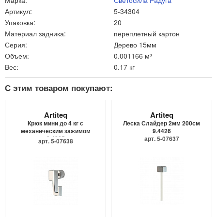
Марка:
Светосила Радуга
Артикул:
5-34304
Упаковка:
20
Материал задника:
переплетный картон
Серия:
Дерево 15мм
Объем:
0.001166 м³
Вес:
0.17 кг
С этим товаром покупают:
Artiteq
Artiteq
Крюк мини до 4 кг с
Леска Слайдер 2мм 200см
механическим зажимом
9.4426
9.4205
арт. 5-07637
арт. 5-07638