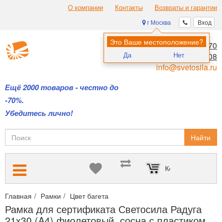
О компании
Контакты
Возвраты и гарантии
г Москва
Вход
Это Ваше местоположение?
8 (495) 970-00-70
Да
Нет
8 (800) 700-11-08
info@svetosila.ru
Ещё 2000 товаров - честно до
-70%.
Убедитесь лично!
Найти
Корзина пуста
Главная
Рамки
Цвет багета
Фиолетовые рамки для сертифик
Рамка для сертификата Светосила Радуга
21x30 (A4) фиолетовый, сосна с пластиком