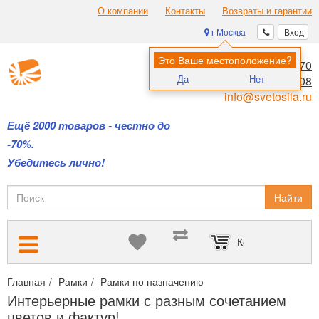
О компании
Контакты
Возвраты и гарантии
г Москва
Вход
Это Ваше местоположение?
8 (495) 970-00-70
Да
Нет
8 (800) 700-11-08
info@svetosila.ru
Ещё 2000 товаров - честно до
-70%.
Убедитесь лично!
Найти
Корзина пуста
Главная
Рамки
Рамки по назначению
Интерьерные рамки с
Интерьерные рамки с разным сочетанием
цветов и фактур!