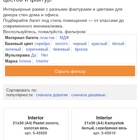
Интерьерные рамки с разными фактурами и цветами для
декора стен дома и офиса.
Подбирайте багет под стиль помещения — от классики до
современного минимализма.
Воспользуйтесь, пожалуйста, фильтром:
пластик
МДФ
Материал багета
серебро
золото
черный
красный
белый
Базовый цвет
зеленый
коричневый
бежевый
бронза
Да
Нет
Мультирама
Innova
Interior
Марка
фильтр
Сортировать по:
популярности
сначала дорогие
сначала дешевые
Interior
Interior
21x30 (A4) Pastel золото,
21x30 (A4) Kamyshok
золотая вязь
белый, серебряная вязь
арт. 5-45920
арт. 5-45910