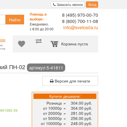
Заказать звонок
Вход
8 (495) 970-00-70
Помощь в
Найти
выборе:
8 (800) 700-11-08
Ежедневно,
info@svetosila.ru
с 8:00 до 20:00
нии
Корзина пуста
час
нтов
ртификатов, рекламных материалов, схем эвакуации и творчеств
ний ПН-02
артикул 5-41811
Версия для печати
Купите дешевле:
Розница
=
304.00 руб.
от 10000р
=
304.00 руб.
0841682-26
от 20000р
=
281.00 руб.
от 50000р
=
256.00 руб.
от 100000р
=
248.00 руб.