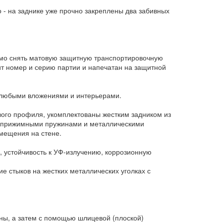
 - на заднике уже прочно закреплены два забивных
имо снять матовую защитную транспортировочную
жит номер и серию партии и напечатан на защитной
с любыми вложениями и интерьерами.
го профиля, укомплектованы жестким задником из
, прижимными пружинами и металлическими
змещения на стене.
 устойчивость к УФ-излучению, коррозионную
 стыков на жестких металлических уголках с
ны, а затем с помощью шлицевой (плоской)