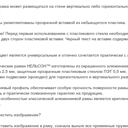
рама может размещаться на стене вертикально либо горизонтально
.
ы укомплектованы прозрачной вставкой из небьющегося пластика.
е! Перед первым использованием с пластикового стекла необход
с двух сторон пластиковой вставки. Черный текст на вставке содер
цвет является универсальным и отлично сочетается практически 
ческие рамки НЕЛЬСОН™ изготовлены из окрашенного алюминиево
а 2,5 мм, защитным прозрачным пластиковым стеклом ПЭТ 0,5 мм
ми подвесами (крокодил) для горизонтального и вертикального ра
евый профиль обеспечивает особую прочность поверхности рамы,
ть и практически пожизненную гарантию на продукцию.
 особенностью классической алюминиевой рамы является крепление
.
местить изображение?
ставить изображение в раму, сначала выньте все прижимные пружи