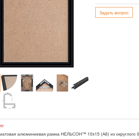
Задать вопрос
ие
матовая алюминиевая рамка НЕЛЬСОН™ 10x15 (А6) из округлого б