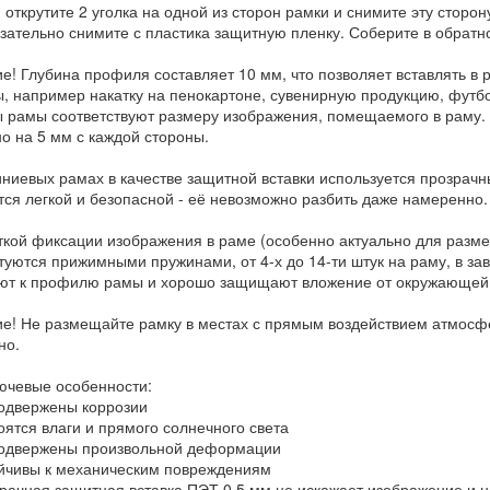
 открутите 2 уголка на одной из сторон рамки и снимите эту сторон
язательно снимите с пластика защитную пленку. Соберите в обрат
е! Глубина профиля составляет 10 мм, что позволяет вставлять в
, например накатку на пенокартоне, сувенирную продукцию, футбо
 рамы соответствуют размеру изображения, помещаемого в раму. 
о на 5 мм с каждой стороны.
ниевых рамах в качестве защитной вставки используется прозрачн
тся легкой и безопасной - её невозможно разбить даже намеренно.
ткой фиксации изображения в раме (особенно актуально для разм
туются прижимными пружинами, от 4-х до 14-ти штук на раму, в зав
ют к профилю рамы и хорошо защищают вложение от окружающей
е! Не размещайте рамку в местах с прямым воздействием атмосф
но.
лючевые особенности:
двержены коррозии
ятся влаги и прямого солнечного света
одвержены произвольной деформации
чивы к механическим повреждениям
ачная защитная вставка ПЭТ 0,5 мм не искажает изображение и н