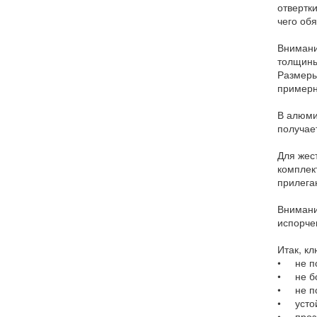
отвертки
чего об
Внимани
толщины
Размеры
примерн
В алюми
получае
Для жес
комплек
прилега
Внимани
испорче
Итак, к
• не по
• не бо
• не п
• устой
• прозр