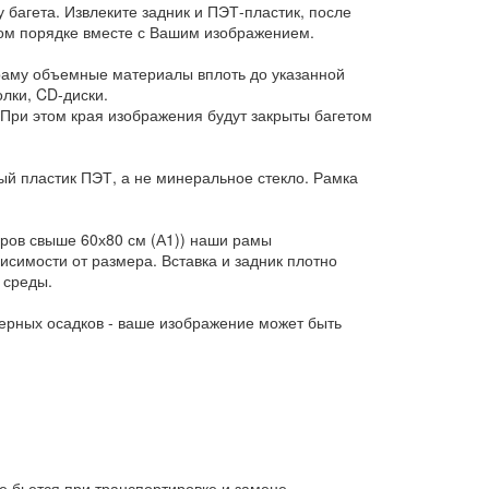
у багета. Извлеките задник и ПЭТ-пластик, после
ном порядке вместе с Вашим изображением.
 раму объемные материалы вплоть до указанной
лки, CD-диски.
При этом края изображения будут закрыты багетом
ый пластик ПЭТ, а не минеральное стекло. Рамка
еров свыше 60х80 см (А1)) наши рамы
исимости от размера. Вставка и задник плотно
 среды.
ерных осадков - ваше изображение может быть
е бьется при транспортировке и замене