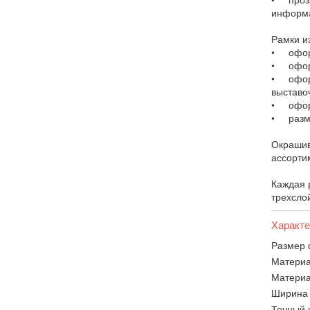
информа
Рамки и
• оформ
• оформ
• оформ
выставо
• оформ
• разме
Окрашив
ассорти
Каждая 
трехслой
Характе
Размер 
Материа
Материа
Ширина 
Точный 