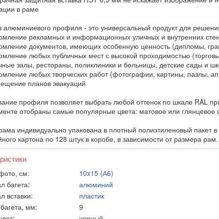
ции в раме
з алюминиевого профиля - это универсальный продукт для решени
ление рекламных и информационных уличных и внутренних сте
ление документов, имеющих особенную ценность (дипломы, грам
ление любых публичных мест с высокой проходимостью (торговые
чные залы, рестораны, поликлиники и больницы, детские сады и ш
ление любых творческих работ (фотографии, картины, пазлы, ап
щение планов эвакуаций
ание профиля позволяет выбрать любой оттенок по шкале RAL при
менте отобраны самые популярные цвета: матовое или глянцевое с
рама индивидуально упакована в плотный полиэтиленовый пакет в 
ного картона по 128 штук в коробе, в зависимости от размера рам.
ристики
фото, см:
10x15 (А6)
л багета:
алюминий
л вставки:
пластик
багета, мм:
9
цвет:
черный