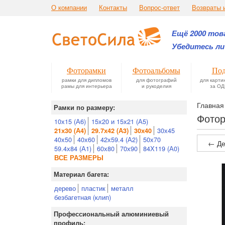
О компании
Контакты
Вопрос-ответ
Возвраты 
Ещё 2000 това
Убедитесь ли
Фоторамки
Фотоальбомы
Под
рамки для дипломов
для фотографий
для карти
рамы для интерьера
и рукоделия
за ОД
Главная
Рамки по размеру:
Фотор
10х15 (А6)
15х20 и 15х21 (А5)
30х45
21х30 (А4)
29.7х42 (А3)
30х40
40х50
40х60
42х59.4 (А2)
50х70
← Де
59.4х84 (А1)
60х80
70х90
84Х119 (А0)
ВСЕ РАЗМЕРЫ
Материал багета:
дерево
пластик
металл
безбагетная (клип)
Профессиональный алюминиевый
профиль: