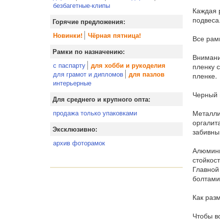
безбагетные-клипы
Каждая 
подвеса
Горячие предложения:
Новинки!
Чёрная пятница!
Все рам
Рамки по назначению:
Внимани
с паспарту
для хобби и рукоделия
пленку 
для грамот и дипломов
для пазлов
пленке.
интерьерные
Черный 
Для среднего и крупного опта:
Металли
продажа только упаковками
оргалит
Эксклюзивно:
забивны
архив фоторамок
Алюмини
стойкос
Главной
болтами
Как раз
Чтобы в