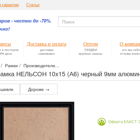
и гарантии
Статьи
ров - честно до -70%.
чно!
весы
Доставка и оплата
Оптом
О компа
н и постеров
доставка
СКИДКИ
кто мы сей
ИН день
самовывоз
крупные заказы
отзывы клие
Рамки
Производители
Алюминиевые рамки НЕЛЬСОН™ для се
амка НЕЛЬСОН 10x15 (А6) черный 9мм алюми
шевле
Дороже →
Оферта ЕАИСТ: 