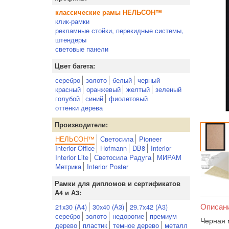
классические рамы НЕЛЬСОН™
клик-рамки
рекламные стойки, перекидные системы,
штендеры
световые панели
Цвет багета:
серебро
золото
белый
черный
красный
оранжевый
желтый
зеленый
голубой
синий
фиолетовый
оттенки дерева
Производители:
НЕЛЬСОН™
Светосила
Pioneer
Interior Office
Hofmann
DB8
Interior
Interior Lite
Светосила Радуга
МИРАМ
Метрика
Interior Poster
Рамки для дипломов и сертификатов
А4 и А3:
Описан
21x30 (А4)
30x40 (А3)
29.7х42 (А3)
серебро
золото
недорогие
премиум
Черная 
дерево
пластик
темное дерево
металл