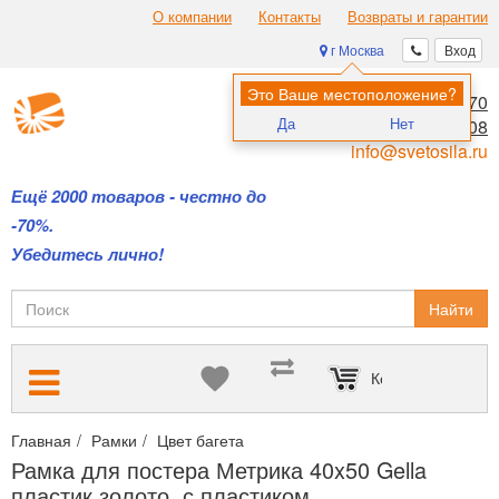
О компании
Контакты
Возвраты и гарантии
г Москва
Вход
Это Ваше местоположение?
8 (495) 970-00-70
Да
Нет
8 (800) 700-11-08
info@svetosila.ru
Ещё 2000 товаров - честно до
-70%.
Убедитесь лично!
Найти
Корзина пуста
Главная
Рамки
Цвет багета
Здесь вы можете выбрать все р
Рамка для постера Метрика 40x50 Gella
пластик золото, с пластиком