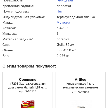
Крепление задника:
лепестки
Ножка-подставка:
Нет
Индивидуальная упаковка:
термоусадочная пленка
Марка:
Метрика
Артикул:
5-42339
Упаковка:
6
Материал задника:
оргалит
Серия:
Gella 35мм
Объем:
0.004558 м³
Вес:
0.956 кг
С этим товаром покупают:
Command
Artiteq
17201 Застежка средняя
Крюк мини до 4 кг с
для рамок белый 1,35 кг. ...
механическим зажимом
арт. 5-05118
9.4205
арт. 5-07638