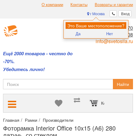
О компании
Контакты
Возвраты и гарантии
г Москва
Вход
Это Ваше местоположение?
8 (495) 970-00-70
Да
Нет
8 (800) 700-11-08
info@svetosila.ru
Ещё 2000 товаров - честно до
-70%.
Убедитесь лично!
Найти
Корзина пуста
Главная
Рамки
Производители
Пластиковые цветные рамки 
Фоторамка Interior Office 10x15 (А6) 280
латунь, со стеклом