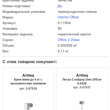
Крепление задника:
лепестки
Ножка-подставка:
Да
Индивидуальная упаковка:
термоусадочная пленка
Марка:
Interior Office
Артикул:
5-11504
Упаковка:
50
Материал задника:
переплетный картон
Серия:
Office 2 20мм
Объем:
0.000393 м³
Вес:
0.11 кг
С этим товаром покупают:
Artiteq
Artiteq
Крюк мини до 4 кг с
Леска Слайдер 2мм 200см
механическим зажимом
9.4426
9.4205
арт. 5-07637
арт. 5-07638