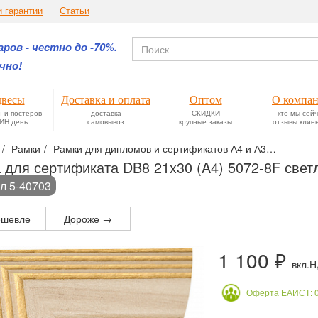
и гарантии
Статьи
ров - честно до -70%.
чно!
весы
Доставка и оплата
Оптом
О компа
н и постеров
доставка
СКИДКИ
кто мы сей
ИН день
самовывоз
крупные заказы
отзывы клие
Рамки
Рамки для дипломов и сертификатов А4 и А3
Рамки ф
 для сертификата DB8 21x30 (A4) 5072-8F свет
л 5-40703
шевле
Дороже →
1 100 ₽
вкл.
Оферта ЕАИСТ: 