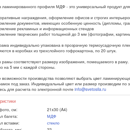
з ламинированного профиля МДФ - это универсальный продукт для
ративные награждения, оформление офисов и строгих интерьеро
ление документов, имеющих особенную ценность (дипломы, грам
мление рекламных и информационных стендов
ление творческих работ толщиной до 3 мм (фотографии, картины
рама индивидуально упакована в прозрачную термоусадочную плен
яются в коробках из трехслойного гофрокартона, по 20 штук.
 рамы соответствуют размеру изображения, помещаемого в раму. 
о на 5 мм с каждой стороны.
 возможности производства позволяют выбрать цвет ламинирующей
амок под заказ. Индивидуальный цвет или размер производим по зап
есь для расчета по электронной почте
info@svetosila.ru
ристики
фото, см:
21x30 (A4)
л багета:
МДФ
л вставки:
стекло
багета, мм:
22