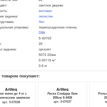
цвет:
светлое дерево
ость:
матовая
ие задника:
лепестки
одставка:
Нет
уальная упаковка:
термоусадочная пленка
DB8
5-40703
:
20
л задника:
оргалит
5072 22мм
0.00119 м³
0.6 кг
 товаром покупают:
Artiteq
Artiteq
юк мини до 4 кг с
Леска Слайдер 2мм
Рельс
ническим зажимом
200см 9.4426
2
9.4205
арт. 5-07637
а
арт. 5-07638