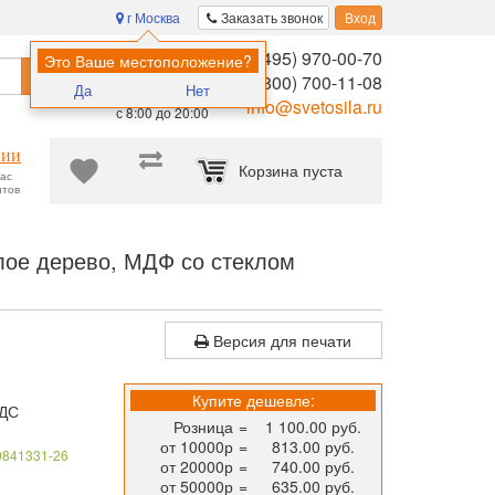
г Москва
Заказать звонок
Вход
8 (495) 970-00-70
Помощь в
Это Ваше местоположение?
Найти
выборе:
8 (800) 700-11-08
Да
Нет
Ежедневно,
info@svetosila.ru
с 8:00 до 20:00
нии
Корзина пуста
час
нтов
ормата 21x30 (А4) для фотографий, сертификатов, дипломов, схем 
лое дерево, МДФ со стеклом
Версия для печати
Купите дешевле:
НДС
Розница
=
1 100.00 руб.
от 10000р
=
813.00 руб.
0841331-26
от 20000р
=
740.00 руб.
от 50000р
=
635.00 руб.