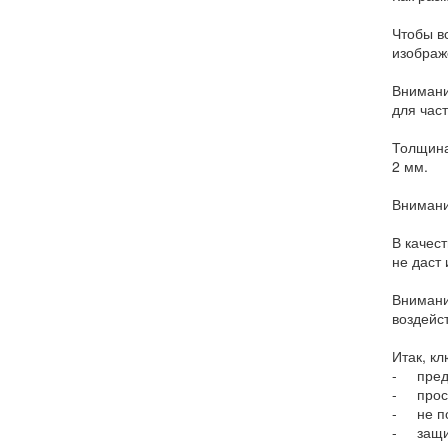
Чтобы вс
изображ
Внимани
для час
Толщина
2 мм.
Внимани
В качес
не даст
Внимани
воздейс
Итак, к
- предс
- прост
- не п
- защит