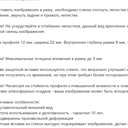
тавить изображение в раму, необходимо слегка отогнуть лепестки н
ение, вернуть задник и прижать лепестки.
е! Не усердствуйте в отгибании лепестков, данный вид крепления 
той смены изображения.
 профиля 12 мм, ширина 22 мм. Внутренняя глубина рамки 8 мм, т
е! Максимальная толщина вложения в рамку до 3 мм
тве защитной вставки используется стекло, что визуально улучшае
 им потускнеть со временем, но при этом требует более осторожног
е! Несмотря на стойкость профиля к повышенной влажности и ос
твии атмосферных осадков - ваше изображение может быть испорч
лючевые особенности:
тавительский внешний вид
ота использования и долговечность - гарантия 10 лет.
одвержены произвольной деформации
ная вставка из стекла выгодно подчеркивает изображение, делая е