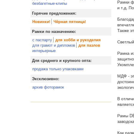
Рамки ф
безбагетные-клипы
и т.д. 
Горячие предложения:
Благода
Новинки!
Чёрная пятница!
впечатл
Также э
Рамки по назначению:
с паспарту
для хобби и рукоделия
Светлый
для грамот и дипломов
для пазлов
интерьерные
Рамка и
защитно
Для среднего и крупного опта:
Укомпле
продажа только упаковками
МДФ - э
Эксклюзивно:
достоин
экологи
архив фоторамок
В отлич
являетс
Рамы DB
заводск
Как раз