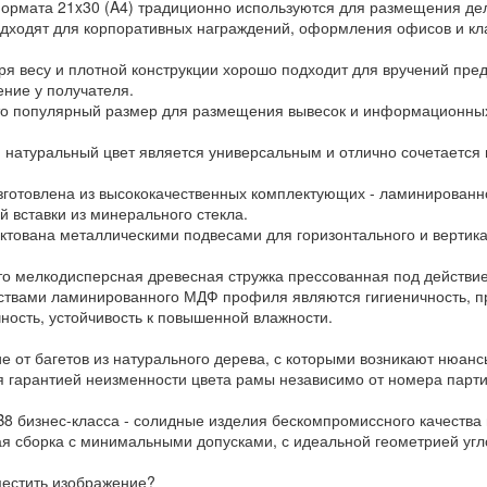
ормата 21x30 (A4) традиционно используются для размещения дел
Подходят для корпоративных награждений, оформления офисов и кл
ря весу и плотной конструкции хорошо подходит для вручений пред
ение у получателя.
то популярный размер для размещения вывесок и информационных
 натуральный цвет является универсальным и отлично сочетается
зготовлена из высококачественных комплектующих - ламинированн
й вставки из минерального стекла.
ктована металлическими подвесами для горизонтального и вертик
то мелкодисперсная древесная стружка прессованная под действи
ствами ламинированного МДФ профиля являются гигиеничность, п
чность, устойчивость к повышенной влажности.
ие от багетов из натурального дерева, с которыми возникают нюа
я гарантией неизменности цвета рамы независимо от номера парти
8 бизнес-класса - солидные изделия бескомпромиссного качества 
ая сборка с минимальными допусками, с идеальной геометрией уг
местить изображение?