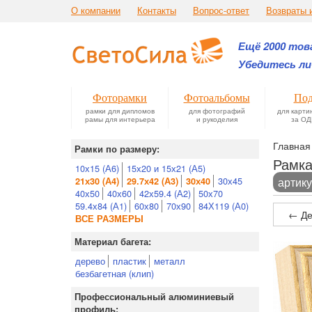
О компании
Контакты
Вопрос-ответ
Возвраты 
Ещё 2000 това
Убедитесь ли
Фоторамки
Фотоальбомы
Под
рамки для дипломов
для фотографий
для карти
рамы для интерьера
и рукоделия
за ОД
Главная
Рамки по размеру:
Рамка
10х15 (А6)
15х20 и 15х21 (А5)
30х45
артику
21х30 (А4)
29.7х42 (А3)
30х40
40х50
40х60
42х59.4 (А2)
50х70
59.4х84 (А1)
60х80
70х90
84Х119 (А0)
← Де
ВСЕ РАЗМЕРЫ
Материал багета:
дерево
пластик
металл
безбагетная (клип)
Профессиональный алюминиевый
профиль: