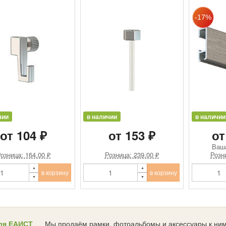
чии
в наличии
в наличии
от 104 ₽
от 153 ₽
от
Ваш
озница: 164.00 ₽
Розница: 239.00 ₽
Розн
в корзину
в корзину
ля ЕАИСТ
Мы продаём рамки, фотоальбомы и аксессуары к ним