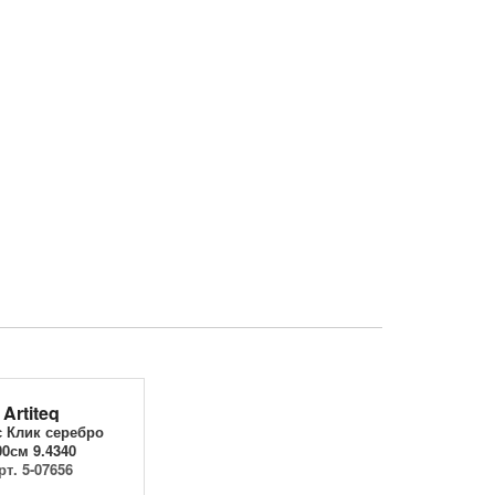
Artiteq
 Клик серебро
00см 9.4340
рт. 5-07656