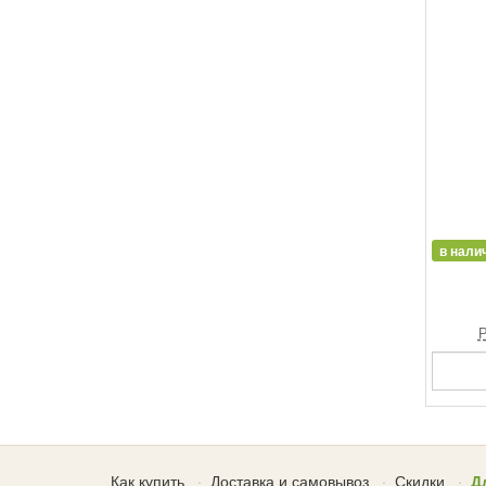
в нали
Р
Как купить
Доставка и самовывоз
Скидки
Д