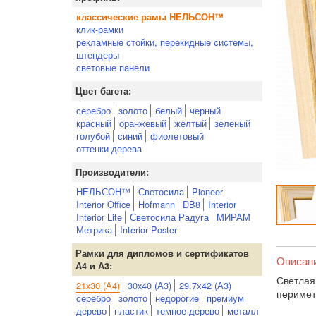
классические рамы НЕЛЬСОН™
клик-рамки
рекламные стойки, перекидные системы,
штендеры
световые панели
Цвет багета:
серебро
золото
белый
черный
красный
оранжевый
желтый
зеленый
голубой
синий
фиолетовый
оттенки дерева
Производители:
НЕЛЬСОН™
Светосила
Pioneer
Interior Office
Hofmann
DB8
Interior
Interior Lite
Светосила Радуга
МИРАМ
Метрика
Interior Poster
Рамки для дипломов и сертификатов
Описан
А4 и А3:
Светлая
21x30 (А4)
30x40 (А3)
29.7х42 (А3)
перимет
серебро
золото
недорогие
премиум
дерево
пластик
темное дерево
металл