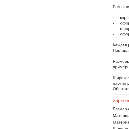
Рамки и
- корпо
- оформ
- офор
- оформ
Каждая 
Поставл
Размеры
примерн
Широкие
партии р
Обратит
Характе
Размер 
Материа
Материа
Ширина 